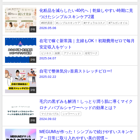
化粧品を減らしたい40代へ｜乾燥しやすい時期に見
つけたシンプルスキンケア2選
#50代美容
#シンプルスキンケア
#ナチュラルコスメ
#アルガンオイル
2026.05.06
PR
在宅で稼ぐ新常識｜主婦もOK！初期費用ゼロで毎月
安定収入をゲット
ビジネス
副業
アフィリエイト
在宅ワーク
2025.04.07
PR
自宅で整体気分♪首肩ストレッチピロー!
2025.02.22
PR
毛穴の黒ずみも解消！しっとり潤う肌に導くマイク
ロナノバブルシャワーヘッドの効果とは？
マイクロバブル
シャワーヘッド
2024.09.02
PR
MEGUMIが作った！シンプルで続けやすいスキンケ
ア～日常に取り入れやすい美の習慣～