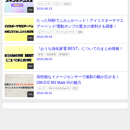
スキンケア
メグミ
化粧水
2024.08.13
PR
たった50秒でふかふかベッド！アイリスオーヤマエ
アーベッド!電動ポンプの驚きの便利さを調査！
エアーベッド
アイリスオーヤマ
電動
2024.08.04
PR
『おうち強化家電 BEST』についてのまとめ情報！
家電
強化家電
家電批評
2024.08.03
PR
高性能なイメージセンサーで撮影の幅が広がる！
OM-D E-M1 Mark IIIの魅力
カメラ
OM-D E-M1 Mark III
星空
2024.08.01
PR