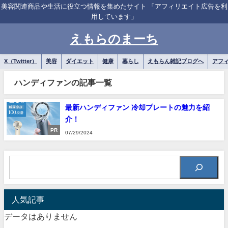
美容関連商品や生活に役立つ情報を集めたサイト 「アフィリエイト広告を利
用しています」
えもらのまーち
X（Twitter）
美容
ダイエット
健康
暮らし
えもらん雑記ブログへ
アフ
ハンディファンの記事一覧
最新ハンディファン 冷却プレートの魅力を紹
介！
PR
07/29/2024
人気記事
データはありません