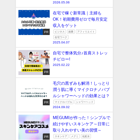
2026.05.06
在宅で稼ぐ新常識｜主婦も
OK！初期費用ゼロで毎月安定
収入をゲット
PR
ビジネス
副業
アフィリエイト
在宅ワーク
2025.04.07
自宅で整体気分♪首肩ストレッ
チピロー!
2025.02.22
PR
毛穴の黒ずみも解消！しっとり
潤う肌に導くマイクロナノバブ
ルシャワーヘッドの効果とは？
PR
マイクロバブル
シャワーヘッド
2024.09.02
MEGUMIが作った！シンプルで
続けやすいスキンケア～日常に
取り入れやすい美の習慣～
PR
スキンケア
メグミ
化粧水