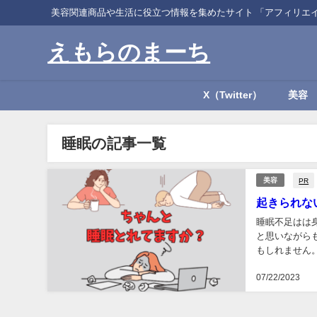
美容関連商品や生活に役立つ情報を集めたサイト 「アフィリエ
えもらのまーち
X（Twitter）
美容
睡眠の記事一覧
PR
美容
起きられな
睡眠不足はは
と思いながら
もしれません
にその悩みを解
07/22/2023