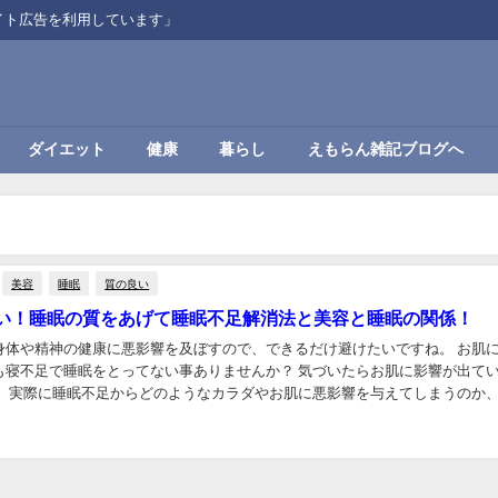
イト広告を利用しています」
ダイエット
健康
暮らし
えもらん雑記ブログへ
美容
睡眠
質の良い
い！睡眠の質をあげて睡眠不足解消法と美容と睡眠の関係！
身体や精神の健康に悪影響を及ぼすので、できるだけ避けたいですね。 お肌
も寝不足で睡眠をとってない事ありませんか？ 気づいたらお肌に影響が出て
。 実際に睡眠不足からどのようなカラダやお肌に悪影響を与えてしまうのか
消できる方法はないか睡眠について調べてみま...