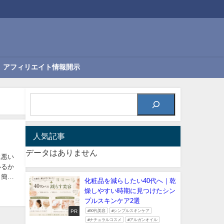
アフィリエイト情報開示
人気記事
データはありません
に悪い
いるか
、簡単
化粧品を減らしたい40代へ｜乾
燥しやすい時期に見つけたシン
プルスキンケア2選
PR
#50代美容
#シンプルスキンケア
#ナチュラルコスメ
#アルガンオイル