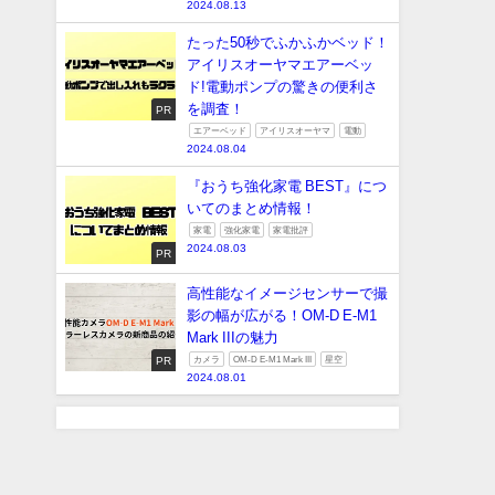
2024.08.13
たった50秒でふかふかベッド！
アイリスオーヤマエアーベッ
ド!電動ポンプの驚きの便利さ
を調査！
PR
エアーベッド
アイリスオーヤマ
電動
2024.08.04
『おうち強化家電 BEST』につ
いてのまとめ情報！
家電
強化家電
家電批評
2024.08.03
PR
高性能なイメージセンサーで撮
影の幅が広がる！OM-D E-M1
Mark IIIの魅力
PR
カメラ
OM-D E-M1 Mark III
星空
2024.08.01